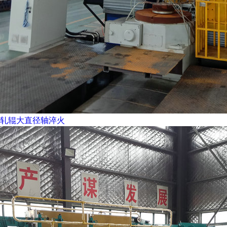
轧辊大直径轴淬火