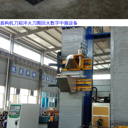
盾构机刀箱淬火刀圈回火数字中频设备